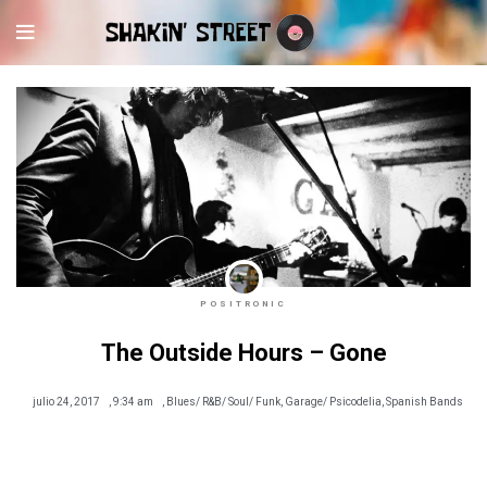
POSITRONIC
The Outside Hours – Gone
julio 24, 2017
,
9:34 am
,
Blues/ R&B/ Soul/ Funk
,
Garage/ Psicodelia
,
Spanish Bands