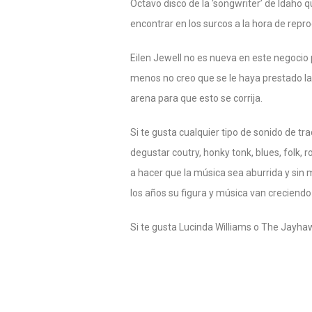
Octavo disco de la ‘songwriter’ de Idaho
encontrar en los surcos a la hora de repr
Eilen Jewell no es nueva en este negocio
menos no creo que se le haya prestado l
arena para que esto se corrija.
Si te gusta cualquier tipo de sonido de tr
degustar coutry, honky tonk, blues, folk, r
a hacer que la música sea aburrida y sin
los años su figura y música van creciendo 
Si te gusta Lucinda Williams o The Jayh