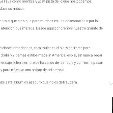
 que lleva como nombre Gypsy, pista de lo que nos podemos
oducir su música.
 pero si que creo que para muchos es una desconocida o por lo
a atención que merece. Desde aquí pondremos nuestro granito de
adiciones americanas, esta mujer es el plato perfecto para
ockabilly y demás estilos made in America, eso sí, sin nunca llegar
 mensaje. Eilen siempre se ha salido de la media y conforme pasan
y para mi es ya una artista de referencia.
awks este álbum os aseguro que no os defraudará.