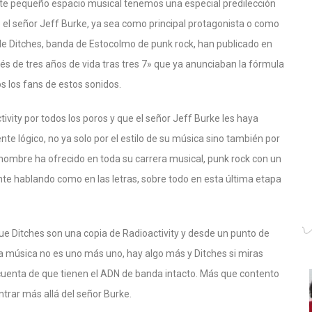
ste pequeño espacio musical tenemos una especial predilección
 el señor Jeff Burke, ya sea como principal protagonista o como
 de Ditches, banda de Estocolmo de punk rock, han publicado en
és de tres años de vida tras tres 7» que ya anunciaban la fórmula
s los fans de estos sonidos.
vity por todos los poros y que el señor Jeff Burke les haya
te lógico, no ya solo por el estilo de su música sino también por
hombre ha ofrecido en toda su carrera musical, punk rock con un
e hablando como en las letras, sobre todo en esta última etapa
e Ditches son una copia de Radioactivity y desde un punto de
o, la música no es uno más uno, hay algo más y Ditches si miras
cuenta de que tienen el ADN de banda intacto. Más que contento
trar más allá del señor Burke.