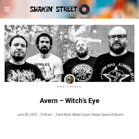
POSITRONIC
Avern – Witch’s Eye
julio 28, 2020
,
9:00 am
,
Hard Rock/ Metal/ Doom/ Stoner
,
Spanish Bands