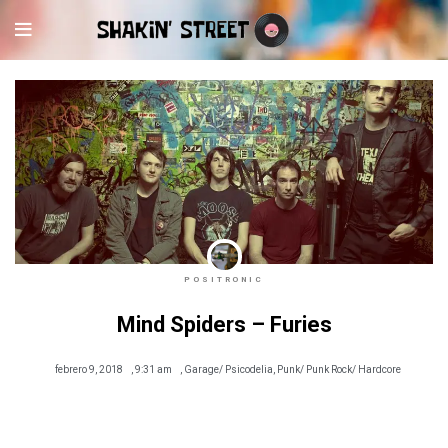
POSITRONIC
Mind Spiders – Furies
febrero 9, 2018
,
9:31 am
,
Garage/ Psicodelia
,
Punk/ Punk Rock/ Hardcore