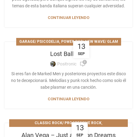
temas de esta banda italiana superan cualquier adversidad.
CONTINUAR LEYENDO
,
GARAGE/ PSICODELIA
POWER POP/ NEW WAVE/ GLAM
13
Lost Balloons
SEP
0
Positronic
Si eres fan de Marked Men y posteriores proyectos este disco
no te decepcionará. Melodías y punk rock hecho como solo él
sabe plasmar en una canción.
CONTINUAR LEYENDO
,
CLASSIC ROCK/ PROGRESSIVE ROCK
13
POWER POP/ NEW WAVE/ GLAM
Alan Vega – Just a Million Dreams
SEP