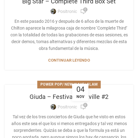
Big Star – Complete Third Box Set
0
Positronic
En este pasado 2016 y después de 6 años de la muerte de
Chilton aparece la milagrosa caja de nombre ‘Complete Third’
con la totalidad de todas las grabaciones de esas sesiones, es
decir demos, tomas alternativas y diferentes mezclas de esta
obra fundamental de la música.
CONTINUAR LEYENDO
POWER POP/ NEW WAVE/ GLAM
04
Giuda – Festival Fuzzville #2
NOV
0
Positronic
Tal vez de los tres conciertos de Giuda que he visto en estos
años este sea el que los vi menos entregados y tal vez menos
sorprendentes. Quizás se deba a que la formula ya está un
poco agotada, pero aunque signos los hay de cansancio, los