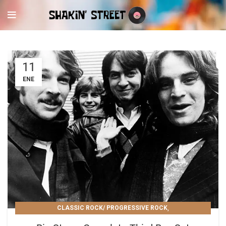
11
ENE
,
CLASSIC ROCK/ PROGRESSIVE ROCK
POWER POP/ NEW WAVE/ GLAM