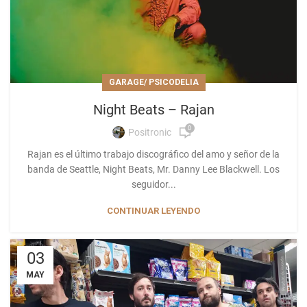
GARAGE/ PSICODELIA
Night Beats – Rajan
0
Positronic
Rajan es el último trabajo discográfico del amo y señor de la
banda de Seattle, Night Beats, Mr. Danny Lee Blackwell. Los
seguidor...
CONTINUAR LEYENDO
03
MAY