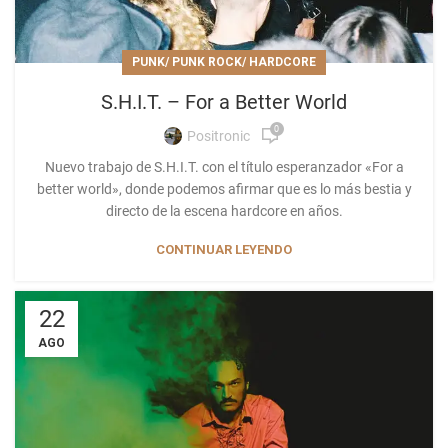
PUNK/ PUNK ROCK/ HARDCORE
S.H.I.T. – For a Better World
0
Positronic
Nuevo trabajo de S.H.I.T. con el título esperanzador «For a
better world», donde podemos afirmar que es lo más bestia y
directo de la escena hardcore en años.
CONTINUAR LEYENDO
22
AGO