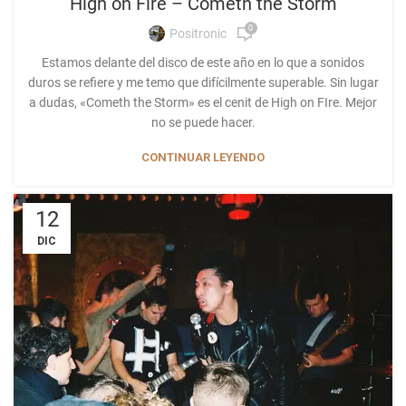
High on Fire – Cometh the Storm
0
Positronic
Estamos delante del disco de este año en lo que a sonidos
duros se refiere y me temo que difícilmente superable. Sin lugar
a dudas, «Cometh the Storm» es el cenit de High on FIre. Mejor
no se puede hacer.
CONTINUAR LEYENDO
12
DIC