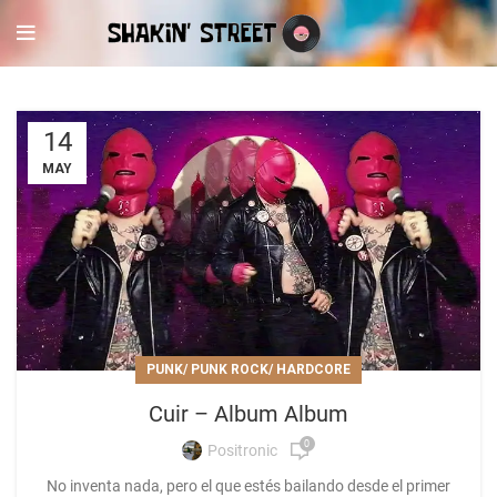
14
MAY
PUNK/ PUNK ROCK/ HARDCORE
Cuir – Album Album
0
Positronic
No inventa nada, pero el que estés bailando desde el primer