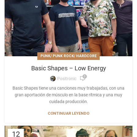
PUNK/ PUNK ROCK/ HARDCORE
Basic Shapes – Low Energy
0
Positronic
Basic Shapes tiene una canciones muy trabajadas, con una
gran aportación de músculo en la base rítmica y una muy
cuidada producción.
CONTINUAR LEYENDO
12